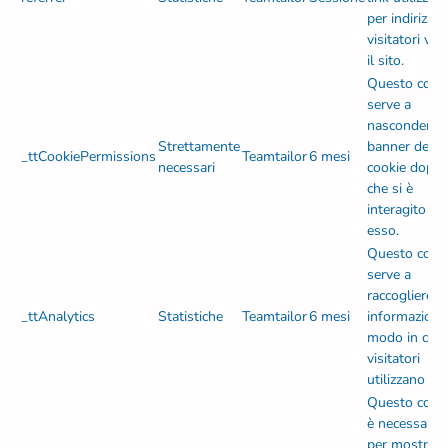
per indirizzar
visitatori ver
il sito.
Questo cook
serve a
nascondere i
Strettamente
banner dei
_ttCookiePermissions
Teamtailor
6 mesi
necessari
cookie dopo
che si è
interagito co
esso.
Questo cook
serve a
raccogliere
_ttAnalytics
Statistiche
Teamtailor
6 mesi
informazioni 
modo in cui i
visitatori
utilizzano il s
Questo cook
è necessario
per mostrare 