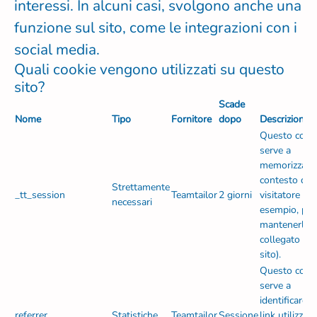
interessi. In alcuni casi, svolgono anche una
funzione sul sito, come le integrazioni con i
social media.
Quali cookie vengono utilizzati su questo
sito?
Scade
Nome
Tipo
Fornitore
dopo
Descrizione
Questo cook
serve a
memorizzare 
contesto di 
Strettamente
_tt_session
Teamtailor
2 giorni
visitatore (ad
necessari
esempio, per
mantenerlo
collegato al
sito).
Questo cook
serve a
identificare il
referrer
Statistiche
Teamtailor
Sessione
link utilizzato